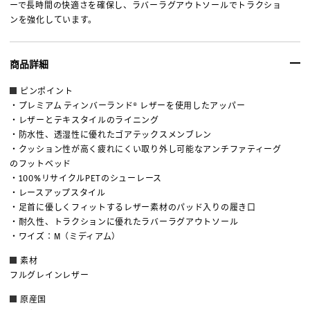
ーで長時間の快適さを確保し、ラバーラグアウトソールでトラクショ
ンを強化しています。
商品詳細
ピンポイント
・プレミアム ティンバーランド® レザーを使用したアッパー
・レザーとテキスタイルのライニング
・防水性、透湿性に優れたゴアテックスメンブレン
・クッション性が高く疲れにくい取り外し可能なアンチファティーグ
のフットベッド
・100%リサイクルPETのシューレース
・レースアップスタイル
・足首に優しくフィットするレザー素材のパッド入りの履き口
・耐久性、トラクションに優れたラバーラグアウトソール
・ワイズ：M（ミディアム）
素材
フルグレインレザー
原産国