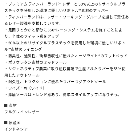
・プレミアム ティンバーランド® レザーと 50%以上のリサイクルプラ
スチックを使用した環境に優しいリボトル™素材のアッパー
・ティンバーランドは、レザー・ワーキング・グループを通じて責任あ
るレザー製造を支援しています。
・足回りとかかと部分に360°レーシング・システムを施すことによ
り、全体のフィット感をアップ
・50%以上のリサイクルプラスチックを使用した環境に優しいリボト
ル™素材のライニング
・防臭性、通気性、衝撃吸収性に優れたオーソライト®のフットベッド
・ポリウレタン素材のミッドソール
・リジェネラティブ農業に取り組む農場で生産されたラバーを55％使
用したアウトソール
・耐久性、トラクションに優れたラバーラグアウトソール
・ワイズ：W（ワイド）
・厚底ソールはトレンド感あり、簡単スタイルアップになりそう。
素材
フルグレインレザー
原産国
インドネシア