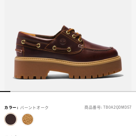
商品番号:
TB0A2QDMD57
カラー
:
バーントオーク
selected