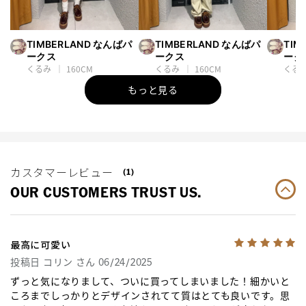
TIMBERLAND なんばパ
TIMBERLAND なんばパ
TIM
ークス
ークス
ーク
くるみ
160CM
くるみ
160CM
くる
もっと見る
カスタマーレビュー
(1)
OUR CUSTOMERS TRUST US.
最高に可愛い
投稿日 コリン さん 06/24/2025
ずっと気になりまして、ついに買ってしまいました！細かいと
ころまでしっかりとデザインされてて質はとても良いです。思