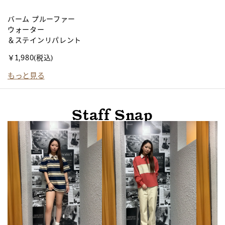
バーム プルーファー
エ
ウォーター
ブ
＆ステインリパレント
¥
￥1,980
(税込)
もっと見る
Staff Snap