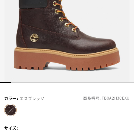
商品番号:
TB0A2H3CEXU
カラー
:
エスプレッソ
selected
サイズ
: