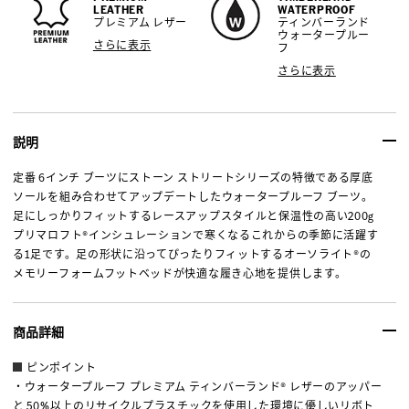
LEATHER
WATERPROOF
プレミアム レザー
ティンバーランド
ウォータープルー
さらに表示
フ
さらに表示
説明
定番 6インチ ブーツにストーン ストリートシリーズの特徴である厚底
ソールを組み合わせてアップデートしたウォータープルーフ ブーツ。
足にしっかりフィットするレースアップスタイルと保温性の高い200g
プリマロフト®インシュレーションで寒くなるこれからの季節に活躍す
る1足です。足の形状に沿ってぴったりフィットするオーソライト®の
メモリーフォームフットベッドが快適な履き心地を提供します。
商品詳細
ピンポイント
・ウォータープルーフ プレミアム ティンバーランド® レザーのアッパー
と 50%以上のリサイクルプラスチックを使用した環境に優しいリボト