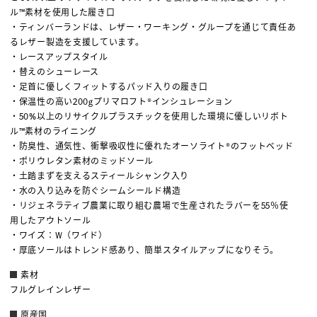
ル™素材を使用した履き口
・ティンバーランドは、レザー・ワーキング・グループを通じて責任あ
るレザー製造を支援しています。
・レースアップスタイル
・替えのシューレース
・足首に優しくフィットするパッド入りの履き口
・保温性の高い200gプリマロフト®インシュレーション
・50%以上のリサイクルプラスチックを使用した環境に優しいリボト
ル™素材のライニング
・防臭性、通気性、衝撃吸収性に優れたオーソライト®のフットベッド
・ポリウレタン素材のミッドソール
・土踏まずを支えるスティールシャンク入り
・水の入り込みを防ぐシームシールド構造
・リジェネラティブ農業に取り組む農場で生産されたラバーを55％使
用したアウトソール
・ワイズ：W（ワイド）
・厚底ソールはトレンド感あり、簡単スタイルアップになりそう。
素材
フルグレインレザー
原産国