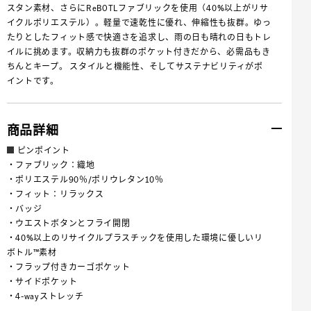
スタン素材、さらにReBOTLファブリックを使用（40%以上がリサ
イクルポリエステル）。軽量で速乾性に優れ、伸縮性も抜群。ゆっ
たりとしたフィット感で快適さを追求し、雨の日も晴れの日もトレ
イルに挑めます。収納力も抜群のポケット付きだから、必需品もき
ちんとキープ。 スタイルと機能性、そしてサステナビリティがポ
イントです。
商品詳細
ピンポイント
・ファブリック：織地
・ポリエステル90％/ポリウレタン10％
・フィット：リラックス
・バッジ
・ウエストボタンとフライ開閉
・40%以上のリサイクルプラスチックを使用した環境に優しいリ
ボトル™素材
・フラップ付きカーゴポケット
・サイドポケット
・4-wayストレッチ