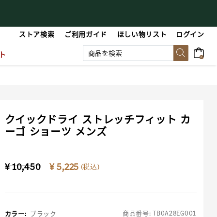
【最大50%OFF】Summer Sale
【
ストア検索
ご利用ガイド
ほしい物リスト
ログイン
ト
0
クイックドライ ストレッチフィット カ
ーゴ ショーツ メンズ
Price reduced from
to
¥ 10,450
¥ 5,225
(税込)
商品番号:
TB0A28EG001
カラー
:
ブラック