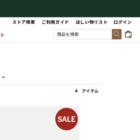
【最大50%OFF】Summer Sale
【
ストア検索
ご利用ガイド
ほしい物リスト
ログイン
ット
0
4 アイテム