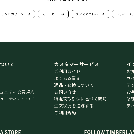
チャッカブーツ
arrow_forward
スニーカー
arrow_forward
メンズアパレル
arrow_forward
レディース
ついて
カスタマーサービス
イ
ご利用ガイド
お
よくある質問
サ
返品・交換について
テ
ミュニティ会員規約
お問い合せ
お
ミュニティについて
特定商取引法に基づく表記
修
注文状況を追跡する
テ
ご利用規約
 A STORE
FOLLOW TIMBERLA