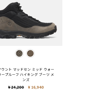
selected
マウント マッドセン ミッド ウォー
タープルーフ ハイキング ブーツ メ
ンズ
Price reduced from
to
¥ 24,200
¥ 16,940