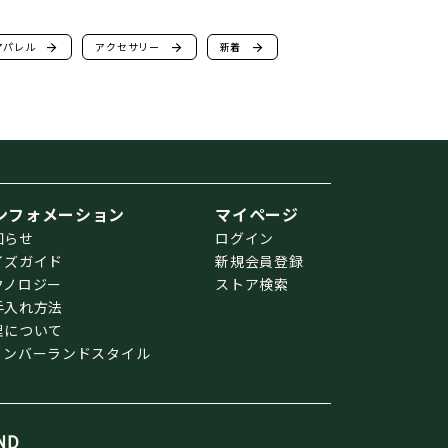
アパレル
arrow_forward
アクセサリー
arrow_forward
新着
arrow_forward
ンフォメーション
マイページ
知らせ
ログイン
イズガイド
新規会員登録
クノロジー
ストア検索
手入れ方法
理について
ィンバーランドスタイル
ND