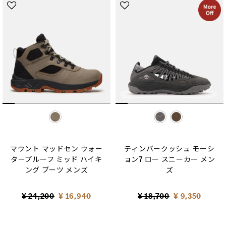
selected
selected
マウント マッドセン ウォー
ティンバークッシュ モーシ
タープルーフ ミッド ハイキ
ョン7 ロー スニーカー メン
ング ブーツ メンズ
ズ
Price reduced from
to
Price reduced from
to
¥ 24,200
¥ 16,940
¥ 18,700
¥ 9,350