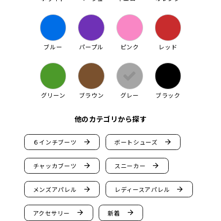
ブルー
パープル
ピンク
レッド
グリーン
ブラウン
グレー
ブラック
他のカテゴリから探す
arrow_forward
arrow_forward
６インチブーツ
ボートシューズ
arrow_forward
arrow_forward
チャッカブーツ
スニーカー
arrow_forward
arrow_forward
メンズアパレル
レディースアパレル
arrow_forward
arrow_forward
アクセサリー
新着